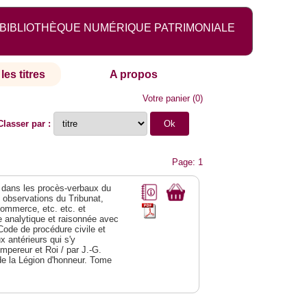
BIBLIOTHÈQUE NUMÉRIQUE PATRIMONIALE
les titres
A propos
Votre panier
(
0
)
Classer par :
Page: 1
dans les procès-verbaux du
s observations du Tribunat,
commerce, etc. etc. et
analytique et raisonnée avec
Code de procédure civile et
 antérieurs qui s'y
Empereur et Roi / par J.-G.
de la Légion d'honneur. Tome