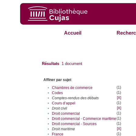
Accueil
Recherc
Résultats
1
document
Affiner par sujet
(1)
•
Chambres de commerce
(1)
•
Codes
[X]
•
Comptes-rendus des débats
(1)
•
Cours d’appel
[X]
•
Droit civil
(1)
•
Droit commercial
(1)
•
Droit commercial - Commerce maritime
(1)
•
Droit commercial - Sources
[X]
•
Droit maritime
(1)
•
France