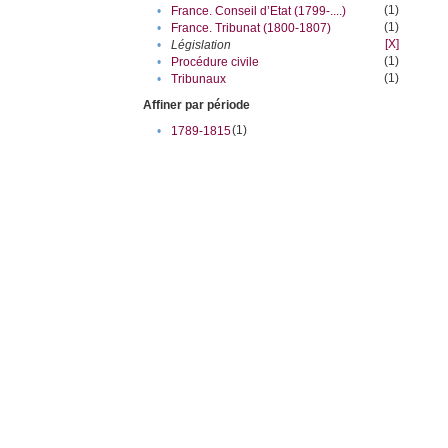
(1)
•
France. Conseil d’Etat (1799-....)
(1)
•
France. Tribunat (1800-1807)
[X]
•
Législation
(1)
•
Procédure civile
(1)
•
Tribunaux
Affiner par période
(1)
•
1789-1815