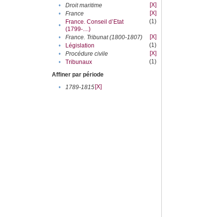
[X]
•
Droit maritime
[X]
•
France
(1)
France. Conseil d’Etat
•
(1799-....)
[X]
•
France. Tribunat (1800-1807)
(1)
•
Législation
[X]
•
Procédure civile
(1)
•
Tribunaux
Affiner par période
[X]
•
1789-1815