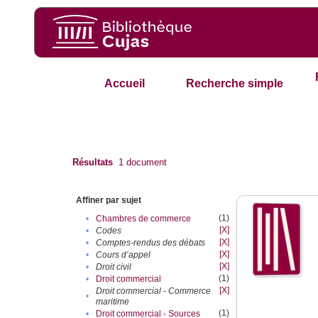
Accueil
Recherche simple
Résultats
1
document
Affiner par sujet
(1)
•
Chambres de commerce
[X]
•
Codes
[X]
•
Comptes-rendus des débats
[X]
•
Cours d’appel
[X]
•
Droit civil
(1)
•
Droit commercial
[X]
Droit commercial - Commerce
•
maritime
(1)
•
Droit commercial - Sources