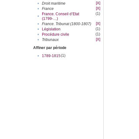
[X]
•
Droit maritime
[X]
•
France
(1)
France. Conseil d’Etat
•
(1799-....)
[X]
•
France. Tribunat (1800-1807)
(1)
•
Législation
(1)
•
Procédure civile
[X]
•
Tribunaux
Affiner par période
(1)
•
1789-1815