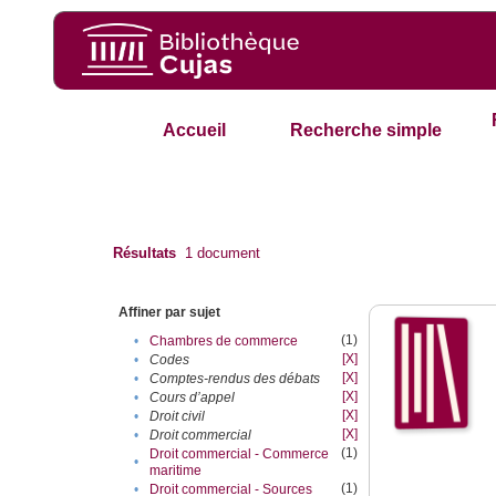
Accueil
Recherche simple
Résultats
1
document
Affiner par sujet
(1)
•
Chambres de commerce
[X]
•
Codes
[X]
•
Comptes-rendus des débats
[X]
•
Cours d’appel
[X]
•
Droit civil
[X]
•
Droit commercial
(1)
Droit commercial - Commerce
•
maritime
(1)
•
Droit commercial - Sources