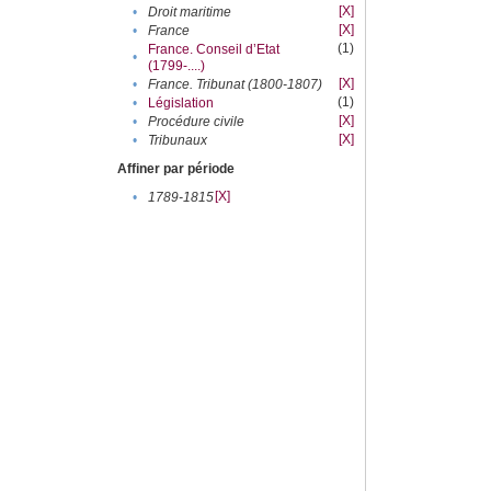
[X]
•
Droit maritime
[X]
•
France
(1)
France. Conseil d’Etat
•
(1799-....)
[X]
•
France. Tribunat (1800-1807)
(1)
•
Législation
[X]
•
Procédure civile
[X]
•
Tribunaux
Affiner par période
[X]
•
1789-1815