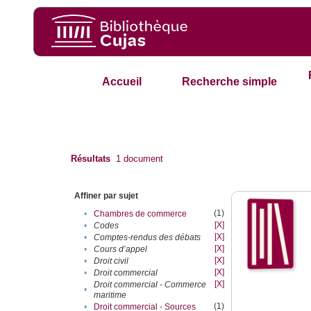
Accueil
Recherche simple
Résultats
1
document
Affiner par sujet
(1)
•
Chambres de commerce
[X]
•
Codes
[X]
•
Comptes-rendus des débats
[X]
•
Cours d’appel
[X]
•
Droit civil
[X]
•
Droit commercial
[X]
Droit commercial - Commerce
•
maritime
(1)
•
Droit commercial - Sources