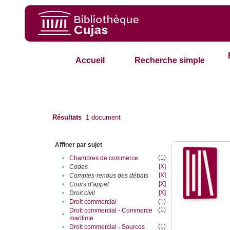
Accueil
Recherche simple
Résultats
1
document
Affiner par sujet
(1)
•
Chambres de commerce
[X]
•
Codes
[X]
•
Comptes-rendus des débats
[X]
•
Cours d’appel
[X]
•
Droit civil
(1)
•
Droit commercial
(1)
Droit commercial - Commerce
•
maritime
(1)
•
Droit commercial - Sources