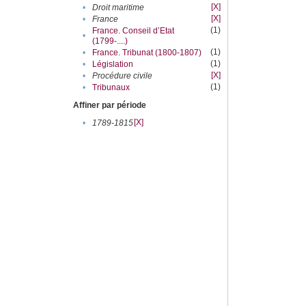
[X]
•
Droit maritime
[X]
•
France
(1)
France. Conseil d’Etat
•
(1799-....)
(1)
•
France. Tribunat (1800-1807)
(1)
•
Législation
[X]
•
Procédure civile
(1)
•
Tribunaux
Affiner par période
[X]
•
1789-1815