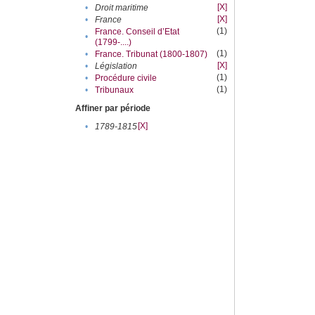
[X]
•
Droit maritime
[X]
•
France
(1)
France. Conseil d’Etat
•
(1799-....)
(1)
•
France. Tribunat (1800-1807)
[X]
•
Législation
(1)
•
Procédure civile
(1)
•
Tribunaux
Affiner par période
[X]
•
1789-1815