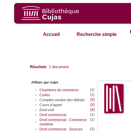
Accueil
Recherche simple
Résultats
1
document
Affiner par sujet
(1)
•
Chambres de commerce
(1)
•
Codes
[X]
•
Comptes-rendus des débats
[X]
•
Cours d’appel
[X]
•
Droit civil
(1)
•
Droit commercial
(1)
Droit commercial - Commerce
•
maritime
(1)
•
Droit commercial - Sources