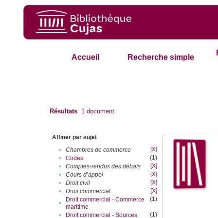
Accueil
Recherche simple
Résultats
1
document
Affiner par sujet
[X]
•
Chambres de commerce
(1)
•
Codes
[X]
•
Comptes-rendus des débats
[X]
•
Cours d’appel
[X]
•
Droit civil
[X]
•
Droit commercial
(1)
Droit commercial - Commerce
•
maritime
(1)
•
Droit commercial - Sources