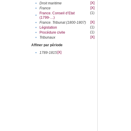
[X]
•
Droit maritime
[X]
•
France
(1)
France. Conseil d’Etat
•
(1799-....)
[X]
•
France. Tribunat (1800-1807)
(1)
•
Législation
(1)
•
Procédure civile
[X]
•
Tribunaux
Affiner par période
[X]
•
1789-1815