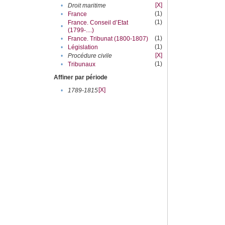
[X]
•
Droit maritime
(1)
•
France
(1)
France. Conseil d’Etat
•
(1799-....)
(1)
•
France. Tribunat (1800-1807)
(1)
•
Législation
[X]
•
Procédure civile
(1)
•
Tribunaux
Affiner par période
[X]
•
1789-1815