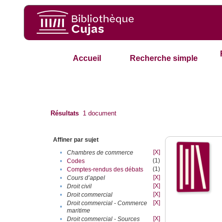
Accueil
Recherche simple
Résultats
1
document
Affiner par sujet
[X]
•
Chambres de commerce
(1)
•
Codes
(1)
•
Comptes-rendus des débats
[X]
•
Cours d’appel
[X]
•
Droit civil
[X]
•
Droit commercial
[X]
Droit commercial - Commerce
•
maritime
[X]
•
Droit commercial - Sources