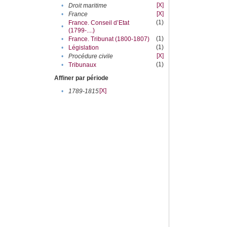
[X]
•
Droit maritime
[X]
•
France
(1)
France. Conseil d’Etat
•
(1799-....)
(1)
•
France. Tribunat (1800-1807)
(1)
•
Législation
[X]
•
Procédure civile
(1)
•
Tribunaux
Affiner par période
[X]
•
1789-1815