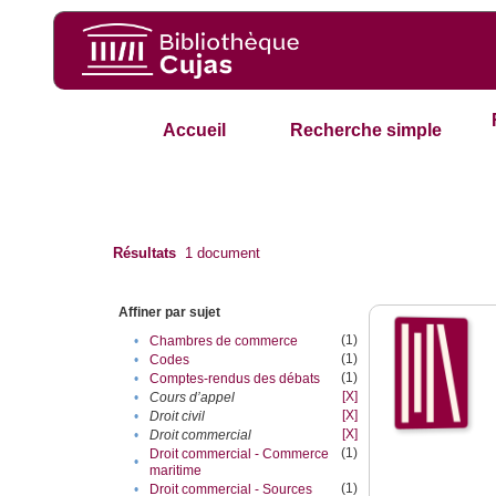
Accueil
Recherche simple
Résultats
1
document
Affiner par sujet
(1)
•
Chambres de commerce
(1)
•
Codes
(1)
•
Comptes-rendus des débats
[X]
•
Cours d’appel
[X]
•
Droit civil
[X]
•
Droit commercial
(1)
Droit commercial - Commerce
•
maritime
(1)
•
Droit commercial - Sources