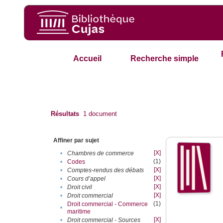
Accueil
Recherche simple
Résultats
1
document
Affiner par sujet
[X]
•
Chambres de commerce
(1)
•
Codes
[X]
•
Comptes-rendus des débats
[X]
•
Cours d’appel
[X]
•
Droit civil
[X]
•
Droit commercial
(1)
Droit commercial - Commerce
•
maritime
[X]
•
Droit commercial - Sources