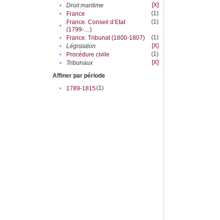
[X]
•
Droit maritime
(1)
•
France
(1)
France. Conseil d’Etat
•
(1799-....)
(1)
•
France. Tribunat (1800-1807)
[X]
•
Législation
(1)
•
Procédure civile
[X]
•
Tribunaux
Affiner par période
(1)
•
1789-1815