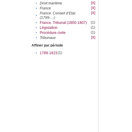
[X]
•
Droit maritime
[X]
•
France
[X]
France. Conseil d’Etat
•
(1799-....)
(1)
•
France. Tribunat (1800-1807)
(1)
•
Législation
(1)
•
Procédure civile
[X]
•
Tribunaux
Affiner par période
(1)
•
1789-1815