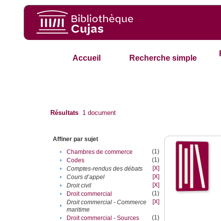
Accueil
Recherche simple
Résultats
1
document
Affiner par sujet
(1)
•
Chambres de commerce
(1)
•
Codes
[X]
•
Comptes-rendus des débats
[X]
•
Cours d’appel
[X]
•
Droit civil
(1)
•
Droit commercial
[X]
Droit commercial - Commerce
•
maritime
(1)
•
Droit commercial - Sources