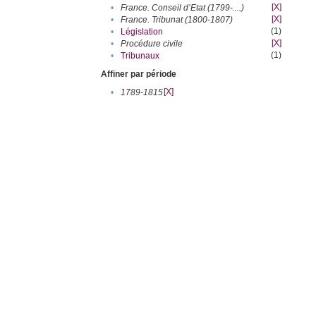
[X]
•
France. Conseil d’Etat (1799-....)
[X]
•
France. Tribunat (1800-1807)
(1)
•
Législation
[X]
•
Procédure civile
(1)
•
Tribunaux
Affiner par période
[X]
•
1789-1815