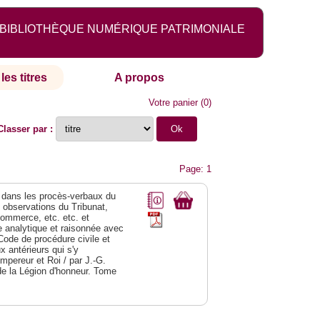
BIBLIOTHÈQUE NUMÉRIQUE PATRIMONIALE
les titres
A propos
Votre panier
(
0
)
Classer par :
Page: 1
dans les procès-verbaux du
s observations du Tribunat,
commerce, etc. etc. et
analytique et raisonnée avec
Code de procédure civile et
 antérieurs qui s'y
Empereur et Roi / par J.-G.
de la Légion d'honneur. Tome