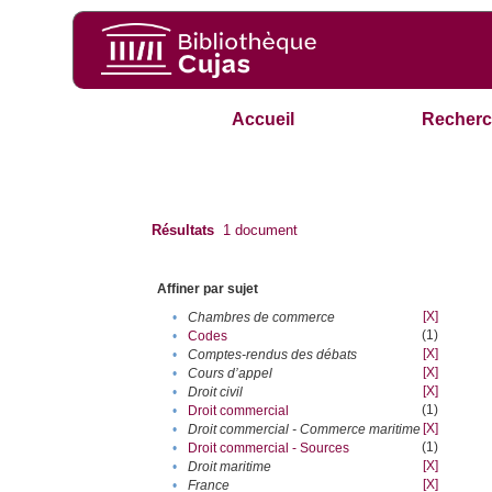
Accueil
Recherc
Résultats
1
document
Affiner par sujet
[X]
•
Chambres de commerce
(1)
•
Codes
[X]
•
Comptes-rendus des débats
[X]
•
Cours d’appel
[X]
•
Droit civil
(1)
•
Droit commercial
[X]
•
Droit commercial - Commerce maritime
(1)
•
Droit commercial - Sources
[X]
•
Droit maritime
[X]
•
France