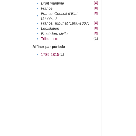
[X]
•
Droit maritime
[X]
•
France
[X]
France. Conseil d’Etat
•
(1799-....)
[X]
•
France. Tribunat (1800-1807)
[X]
•
Législation
[X]
•
Procédure civile
(1)
•
Tribunaux
Affiner par période
(1)
•
1789-1815