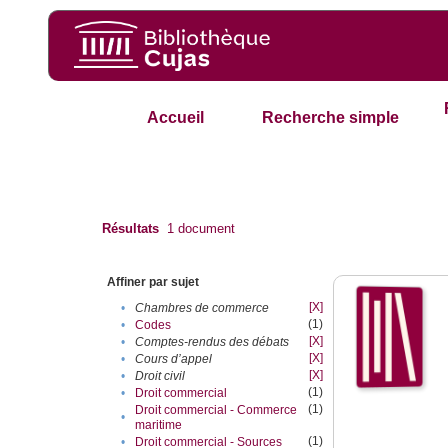
Accueil
Recherche simple
Résultats
1
document
Affiner par sujet
[X]
•
Chambres de commerce
(1)
•
Codes
[X]
•
Comptes-rendus des débats
[X]
•
Cours d’appel
[X]
•
Droit civil
(1)
•
Droit commercial
(1)
Droit commercial - Commerce
•
maritime
(1)
•
Droit commercial - Sources