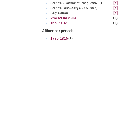
[X]
•
France. Conseil d’Etat (1799-....)
[X]
•
France. Tribunat (1800-1807)
[X]
•
Législation
(1)
•
Procédure civile
(1)
•
Tribunaux
Affiner par période
(1)
•
1789-1815