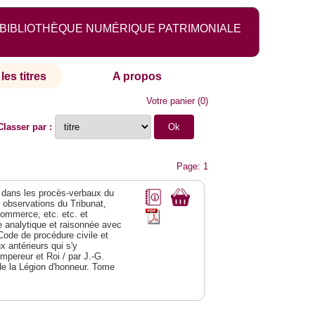
BIBLIOTHÈQUE NUMÉRIQUE PATRIMONIALE
les titres
A propos
Votre panier
(
0
)
Classer par :
Page: 1
dans les procès-verbaux du
s observations du Tribunat,
commerce, etc. etc. et
analytique et raisonnée avec
Code de procédure civile et
 antérieurs qui s'y
Empereur et Roi / par J.-G.
de la Légion d'honneur. Tome