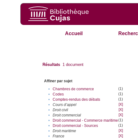
Accueil
Recherc
Résultats
1
document
Affiner par sujet
(1)
•
Chambres de commerce
(1)
•
Codes
(1)
•
Comptes-rendus des débats
[X]
•
Cours d’appel
[X]
•
Droit civil
[X]
•
Droit commercial
(1)
•
Droit commercial - Commerce maritime
(1)
•
Droit commercial - Sources
[X]
•
Droit maritime
[X]
•
France