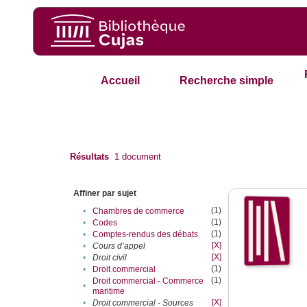
Accueil
Recherche simple
Résultats
1
document
Affiner par sujet
(1)
•
Chambres de commerce
(1)
•
Codes
(1)
•
Comptes-rendus des débats
[X]
•
Cours d’appel
[X]
•
Droit civil
(1)
•
Droit commercial
(1)
Droit commercial - Commerce
•
maritime
[X]
•
Droit commercial - Sources