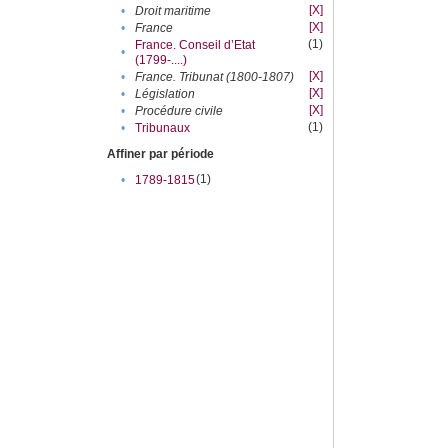
[X]
•
Droit maritime
[X]
•
France
(1)
France. Conseil d’Etat
•
(1799-....)
[X]
•
France. Tribunat (1800-1807)
[X]
•
Législation
[X]
•
Procédure civile
(1)
•
Tribunaux
Affiner par période
(1)
•
1789-1815