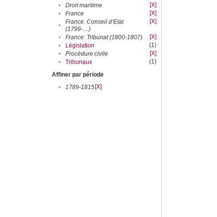
[X]
•
Droit maritime
[X]
•
France
[X]
France. Conseil d’Etat
•
(1799-....)
[X]
•
France. Tribunat (1800-1807)
(1)
•
Législation
[X]
•
Procédure civile
(1)
•
Tribunaux
Affiner par période
[X]
•
1789-1815