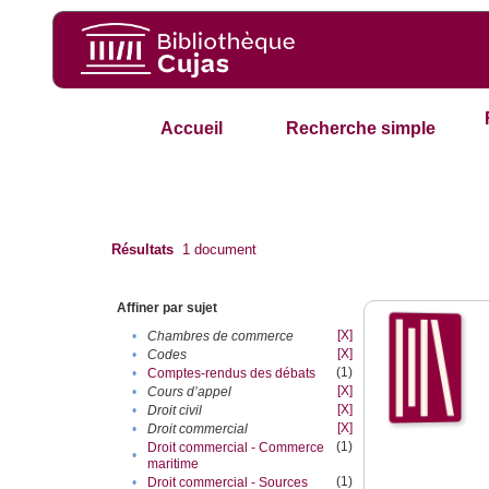
Accueil
Recherche simple
Résultats
1
document
Affiner par sujet
[X]
•
Chambres de commerce
[X]
•
Codes
(1)
•
Comptes-rendus des débats
[X]
•
Cours d’appel
[X]
•
Droit civil
[X]
•
Droit commercial
(1)
Droit commercial - Commerce
•
maritime
(1)
•
Droit commercial - Sources