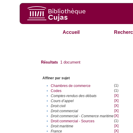
Accueil
Recherc
Résultats
1
document
Affiner par sujet
(1)
•
Chambres de commerce
(1)
•
Codes
[X]
•
Comptes-rendus des débats
[X]
•
Cours d’appel
[X]
•
Droit civil
[X]
•
Droit commercial
[X]
•
Droit commercial - Commerce maritime
(1)
•
Droit commercial - Sources
[X]
•
Droit maritime
[X]
•
France