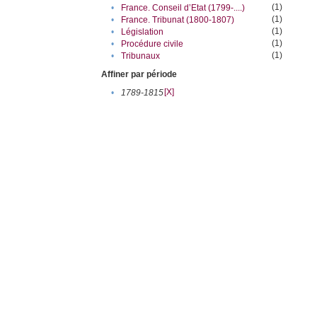
(1)
•
France. Conseil d’Etat (1799-....)
(1)
•
France. Tribunat (1800-1807)
(1)
•
Législation
(1)
•
Procédure civile
(1)
•
Tribunaux
Affiner par période
[X]
•
1789-1815