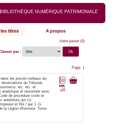
BIBLIOTHÈQUE NUMÉRIQUE PATRIMONIALE
les titres
A propos
Votre panier
(
0
)
Classer par :
Page: 1
dans les procès-verbaux du
s observations du Tribunat,
commerce, etc. etc. et
analytique et raisonnée avec
Code de procédure civile et
 antérieurs qui s'y
Empereur et Roi / par J.-G.
de la Légion d'honneur. Tome