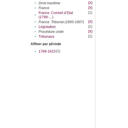
[X]
•
Droit maritime
[X]
•
France
(1)
France. Conseil d’Etat
•
(1799-....)
[X]
•
France. Tribunat (1800-1807)
(1)
•
Législation
[X]
•
Procédure civile
(1)
•
Tribunaux
Affiner par période
(1)
•
1789-1815