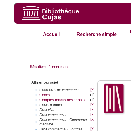
Accueil
Recherche simple
Résultats
1
document
Affiner par sujet
[X]
•
Chambres de commerce
(1)
•
Codes
(1)
•
Comptes-rendus des débats
[X]
•
Cours d’appel
[X]
•
Droit civil
[X]
•
Droit commercial
[X]
Droit commercial - Commerce
•
maritime
[X]
•
Droit commercial - Sources