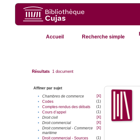
Accueil
Recherche simple
Résultats
1
document
Affiner par sujet
[X]
•
Chambres de commerce
(1)
•
Codes
(1)
•
Comptes-rendus des débats
(1)
•
Cours d’appel
[X]
•
Droit civil
[X]
•
Droit commercial
[X]
Droit commercial - Commerce
•
maritime
(1)
•
Droit commercial - Sources