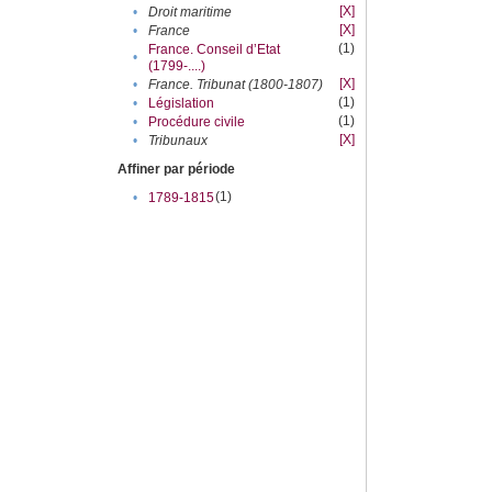
[X]
•
Droit maritime
[X]
•
France
(1)
France. Conseil d’Etat
•
(1799-....)
[X]
•
France. Tribunat (1800-1807)
(1)
•
Législation
(1)
•
Procédure civile
[X]
•
Tribunaux
Affiner par période
(1)
•
1789-1815