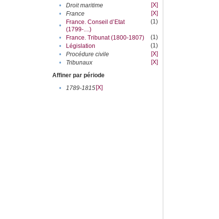
[X]
•
Droit maritime
[X]
•
France
(1)
France. Conseil d’Etat
•
(1799-....)
(1)
•
France. Tribunat (1800-1807)
(1)
•
Législation
[X]
•
Procédure civile
[X]
•
Tribunaux
Affiner par période
[X]
•
1789-1815