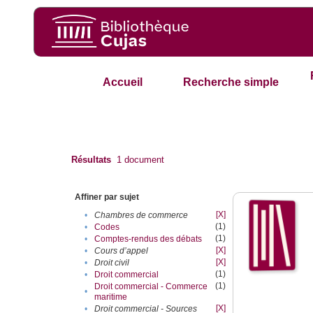
Accueil
Recherche simple
Résultats
1
document
Affiner par sujet
[X]
•
Chambres de commerce
(1)
•
Codes
(1)
•
Comptes-rendus des débats
[X]
•
Cours d’appel
[X]
•
Droit civil
(1)
•
Droit commercial
(1)
Droit commercial - Commerce
•
maritime
[X]
•
Droit commercial - Sources