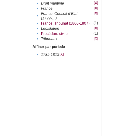
[X]
•
Droit maritime
[X]
•
France
[X]
France. Conseil d’Etat
•
(1799-....)
(1)
•
France. Tribunat (1800-1807)
[X]
•
Législation
(1)
•
Procédure civile
[X]
•
Tribunaux
Affiner par période
[X]
•
1789-1815