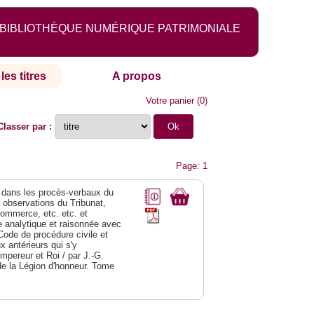
BIBLIOTHÈQUE NUMÉRIQUE PATRIMONIALE
les titres
A propos
Votre panier
(
0
)
Classer par :
Page: 1
dans les procès-verbaux du
s observations du Tribunat,
commerce, etc. etc. et
analytique et raisonnée avec
Code de procédure civile et
 antérieurs qui s'y
Empereur et Roi / par J.-G.
de la Légion d'honneur. Tome