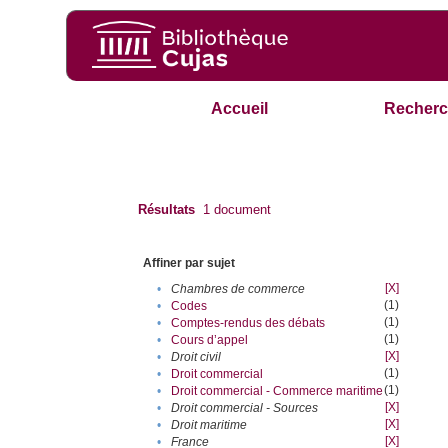
Accueil
Recherc
Résultats
1
document
Affiner par sujet
[X]
•
Chambres de commerce
(1)
•
Codes
(1)
•
Comptes-rendus des débats
(1)
•
Cours d’appel
[X]
•
Droit civil
(1)
•
Droit commercial
(1)
•
Droit commercial - Commerce maritime
[X]
•
Droit commercial - Sources
[X]
•
Droit maritime
[X]
•
France