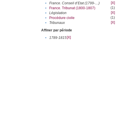
[X]
•
France. Conseil d’Etat (1799-....)
(1)
•
France. Tribunat (1800-1807)
[X]
•
Législation
(1)
•
Procédure civile
[X]
•
Tribunaux
Affiner par période
[X]
•
1789-1815