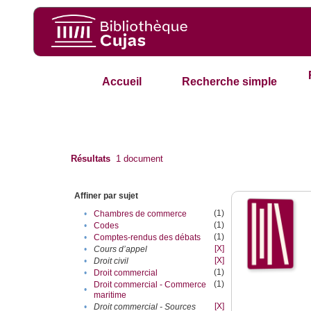
Accueil
Recherche simple
Résultats
1
document
Affiner par sujet
(1)
•
Chambres de commerce
(1)
•
Codes
(1)
•
Comptes-rendus des débats
[X]
•
Cours d’appel
[X]
•
Droit civil
(1)
•
Droit commercial
(1)
Droit commercial - Commerce
•
maritime
[X]
•
Droit commercial - Sources