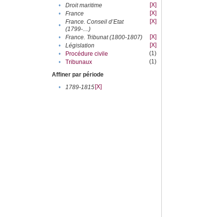
[X]
•
Droit maritime
[X]
•
France
[X]
France. Conseil d’Etat
•
(1799-....)
[X]
•
France. Tribunat (1800-1807)
[X]
•
Législation
(1)
•
Procédure civile
(1)
•
Tribunaux
Affiner par période
[X]
•
1789-1815