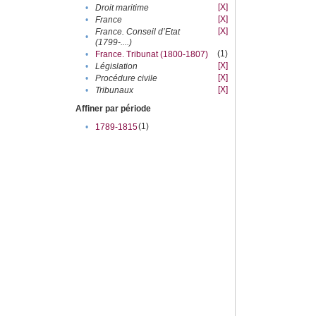
[X]
•
Droit maritime
[X]
•
France
[X]
France. Conseil d’Etat
•
(1799-....)
(1)
•
France. Tribunat (1800-1807)
[X]
•
Législation
[X]
•
Procédure civile
[X]
•
Tribunaux
Affiner par période
(1)
•
1789-1815