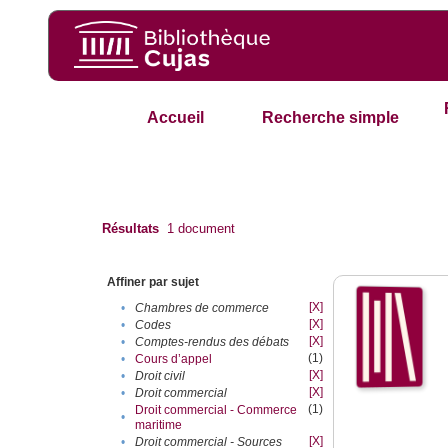
Accueil
Recherche simple
Résultats
1
document
Affiner par sujet
[X]
•
Chambres de commerce
[X]
•
Codes
[X]
•
Comptes-rendus des débats
(1)
•
Cours d’appel
[X]
•
Droit civil
[X]
•
Droit commercial
(1)
Droit commercial - Commerce
•
maritime
[X]
•
Droit commercial - Sources