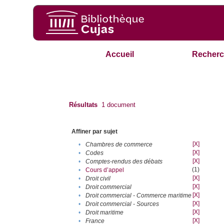
Accueil
Recherc
Résultats
1
document
Affiner par sujet
[X]
•
Chambres de commerce
[X]
•
Codes
[X]
•
Comptes-rendus des débats
(1)
•
Cours d’appel
[X]
•
Droit civil
[X]
•
Droit commercial
[X]
•
Droit commercial - Commerce maritime
[X]
•
Droit commercial - Sources
[X]
•
Droit maritime
[X]
•
France