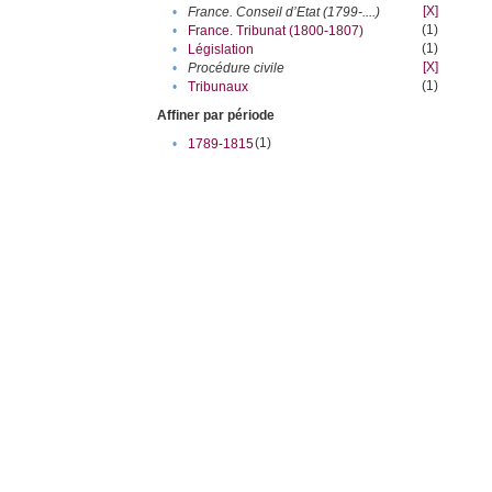
[X]
•
France. Conseil d’Etat (1799-....)
(1)
•
France. Tribunat (1800-1807)
(1)
•
Législation
[X]
•
Procédure civile
(1)
•
Tribunaux
Affiner par période
(1)
•
1789-1815