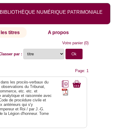
BIBLIOTHÈQUE NUMÉRIQUE PATRIMONIALE
les titres
A propos
Votre panier
(
0
)
Classer par :
Page: 1
dans les procès-verbaux du
s observations du Tribunat,
commerce, etc. etc. et
analytique et raisonnée avec
Code de procédure civile et
 antérieurs qui s'y
Empereur et Roi / par J.-G.
de la Légion d'honneur. Tome