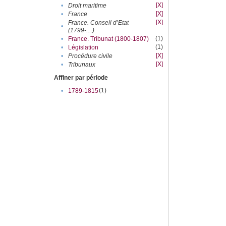
[X]
•
Droit maritime
[X]
•
France
[X]
France. Conseil d’Etat
•
(1799-....)
(1)
•
France. Tribunat (1800-1807)
(1)
•
Législation
[X]
•
Procédure civile
[X]
•
Tribunaux
Affiner par période
(1)
•
1789-1815