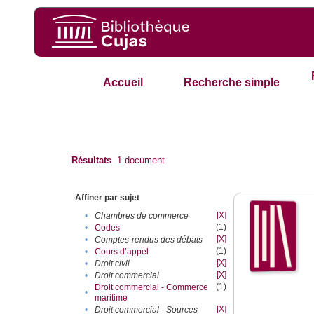
Accueil
Recherche simple
Résultats
1
document
Affiner par sujet
[X]
•
Chambres de commerce
(1)
•
Codes
[X]
•
Comptes-rendus des débats
(1)
•
Cours d’appel
[X]
•
Droit civil
[X]
•
Droit commercial
(1)
Droit commercial - Commerce
•
maritime
[X]
•
Droit commercial - Sources