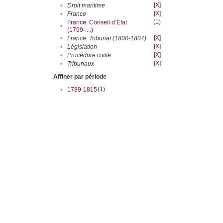
[X]
•
Droit maritime
[X]
•
France
(1)
France. Conseil d’Etat
•
(1799-....)
[X]
•
France. Tribunat (1800-1807)
[X]
•
Législation
[X]
•
Procédure civile
[X]
•
Tribunaux
Affiner par période
(1)
•
1789-1815