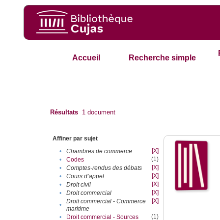
Accueil
Recherche simple
Résultats
1
document
Affiner par sujet
[X]
•
Chambres de commerce
(1)
•
Codes
[X]
•
Comptes-rendus des débats
[X]
•
Cours d’appel
[X]
•
Droit civil
[X]
•
Droit commercial
[X]
Droit commercial - Commerce
•
maritime
(1)
•
Droit commercial - Sources