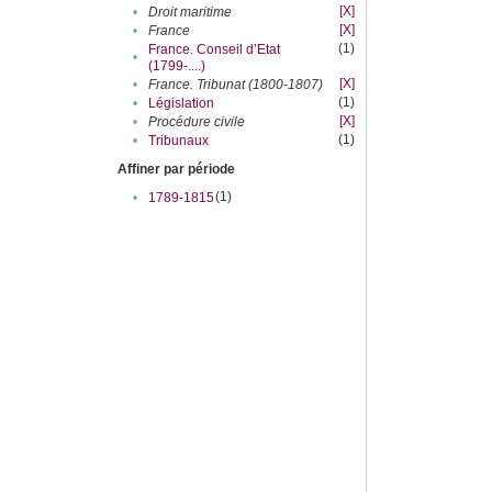
[X]
•
Droit maritime
[X]
•
France
(1)
France. Conseil d’Etat
•
(1799-....)
[X]
•
France. Tribunat (1800-1807)
(1)
•
Législation
[X]
•
Procédure civile
(1)
•
Tribunaux
Affiner par période
(1)
•
1789-1815