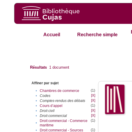
Accueil
Recherche simple
Résultats
1
document
Affiner par sujet
(1)
•
Chambres de commerce
[X]
•
Codes
[X]
•
Comptes-rendus des débats
(1)
•
Cours d’appel
[X]
•
Droit civil
[X]
•
Droit commercial
(1)
Droit commercial - Commerce
•
maritime
(1)
•
Droit commercial - Sources