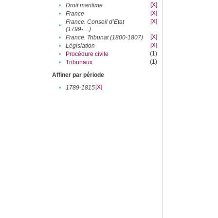
[X]
•
Droit maritime
[X]
•
France
[X]
France. Conseil d’Etat
•
(1799-....)
[X]
•
France. Tribunat (1800-1807)
[X]
•
Législation
(1)
•
Procédure civile
(1)
•
Tribunaux
Affiner par période
[X]
•
1789-1815