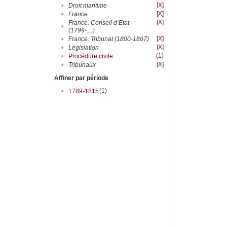
[X]
•
Droit maritime
[X]
•
France
[X]
France. Conseil d’Etat
•
(1799-....)
[X]
•
France. Tribunat (1800-1807)
[X]
•
Législation
(1)
•
Procédure civile
[X]
•
Tribunaux
Affiner par période
(1)
•
1789-1815