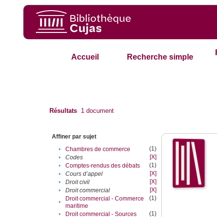
Accueil
Recherche simple
Résultats
1
document
Affiner par sujet
(1)
•
Chambres de commerce
[X]
•
Codes
(1)
•
Comptes-rendus des débats
[X]
•
Cours d’appel
[X]
•
Droit civil
[X]
•
Droit commercial
(1)
Droit commercial - Commerce
•
maritime
(1)
•
Droit commercial - Sources