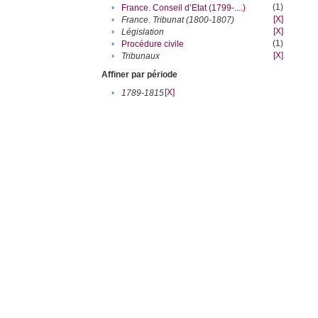
(1)
•
France. Conseil d’Etat (1799-....)
[X]
•
France. Tribunat (1800-1807)
[X]
•
Législation
(1)
•
Procédure civile
[X]
•
Tribunaux
Affiner par période
[X]
•
1789-1815