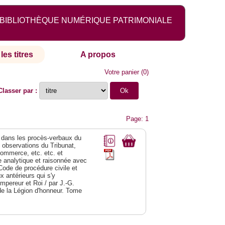
BIBLIOTHÈQUE NUMÉRIQUE PATRIMONIALE
les titres
A propos
Votre panier
(
0
)
Classer par :
Page: 1
dans les procès-verbaux du
s observations du Tribunat,
commerce, etc. etc. et
analytique et raisonnée avec
Code de procédure civile et
 antérieurs qui s'y
Empereur et Roi / par J.-G.
de la Légion d'honneur. Tome