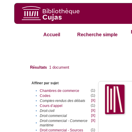
Accueil
Recherche simple
Résultats
1
document
Affiner par sujet
(1)
•
Chambres de commerce
(1)
•
Codes
[X]
•
Comptes-rendus des débats
(1)
•
Cours d’appel
[X]
•
Droit civil
[X]
•
Droit commercial
[X]
Droit commercial - Commerce
•
maritime
(1)
•
Droit commercial - Sources