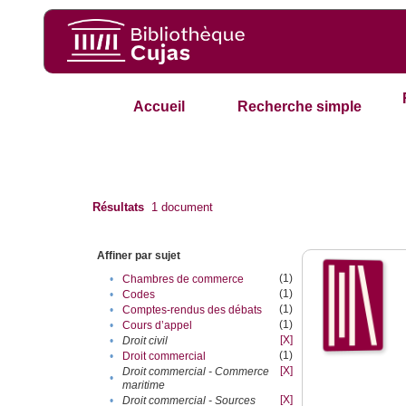
Accueil
Recherche simple
Résultats
1
document
Affiner par sujet
(1)
•
Chambres de commerce
(1)
•
Codes
(1)
•
Comptes-rendus des débats
(1)
•
Cours d’appel
[X]
•
Droit civil
(1)
•
Droit commercial
[X]
Droit commercial - Commerce
•
maritime
[X]
•
Droit commercial - Sources