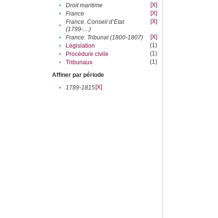
[X]
•
Droit maritime
[X]
•
France
[X]
France. Conseil d’Etat
•
(1799-....)
[X]
•
France. Tribunat (1800-1807)
(1)
•
Législation
(1)
•
Procédure civile
(1)
•
Tribunaux
Affiner par période
[X]
•
1789-1815