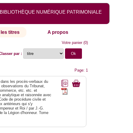
BIBLIOTHÈQUE NUMÉRIQUE PATRIMONIALE
les titres
A propos
Votre panier
(
0
)
Classer par :
Page: 1
dans les procès-verbaux du
s observations du Tribunat,
commerce, etc. etc. et
analytique et raisonnée avec
Code de procédure civile et
 antérieurs qui s'y
Empereur et Roi / par J.-G.
de la Légion d'honneur. Tome