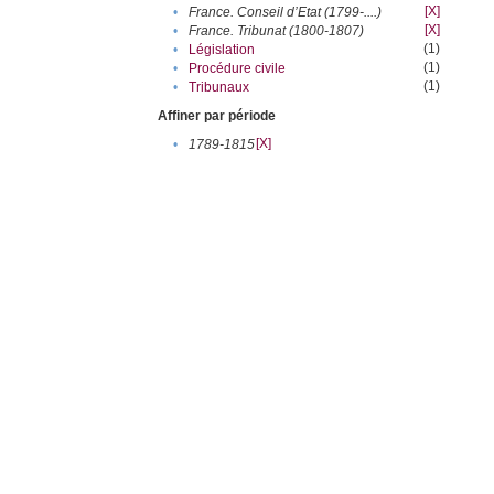
[X]
•
France. Conseil d’Etat (1799-....)
[X]
•
France. Tribunat (1800-1807)
(1)
•
Législation
(1)
•
Procédure civile
(1)
•
Tribunaux
Affiner par période
[X]
•
1789-1815