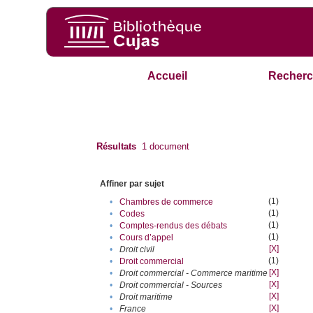
Accueil
Recherc
Résultats
1
document
Affiner par sujet
(1)
•
Chambres de commerce
(1)
•
Codes
(1)
•
Comptes-rendus des débats
(1)
•
Cours d’appel
[X]
•
Droit civil
(1)
•
Droit commercial
[X]
•
Droit commercial - Commerce maritime
[X]
•
Droit commercial - Sources
[X]
•
Droit maritime
[X]
•
France