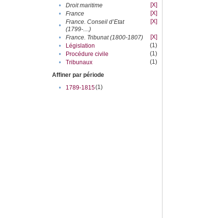
[X]
•
Droit maritime
[X]
•
France
[X]
France. Conseil d’Etat
•
(1799-....)
[X]
•
France. Tribunat (1800-1807)
(1)
•
Législation
(1)
•
Procédure civile
(1)
•
Tribunaux
Affiner par période
(1)
•
1789-1815