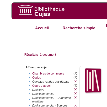
Accueil
Recherche simple
Résultats
1
document
Affiner par sujet
(1)
•
Chambres de commerce
(1)
•
Codes
[X]
•
Comptes-rendus des débats
(1)
•
Cours d’appel
[X]
•
Droit civil
[X]
•
Droit commercial
[X]
Droit commercial - Commerce
•
maritime
[X]
•
Droit commercial - Sources