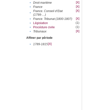
[X]
•
Droit maritime
[X]
•
France
[X]
France. Conseil d’Etat
•
(1799-....)
[X]
•
France. Tribunat (1800-1807)
(1)
•
Législation
(1)
•
Procédure civile
[X]
•
Tribunaux
Affiner par période
[X]
•
1789-1815