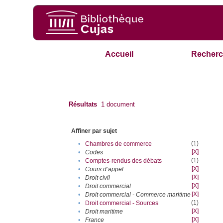
Accueil
Recherc
Résultats
1
document
Affiner par sujet
(1)
•
Chambres de commerce
[X]
•
Codes
(1)
•
Comptes-rendus des débats
[X]
•
Cours d’appel
[X]
•
Droit civil
[X]
•
Droit commercial
[X]
•
Droit commercial - Commerce maritime
(1)
•
Droit commercial - Sources
[X]
•
Droit maritime
[X]
•
France