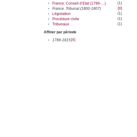
(1)
•
France. Conseil d’Etat (1799-....)
[X]
•
France. Tribunat (1800-1807)
(1)
•
Législation
(1)
•
Procédure civile
(1)
•
Tribunaux
Affiner par période
[X]
•
1789-1815