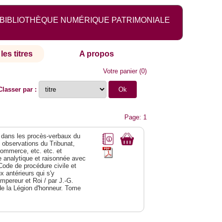
BIBLIOTHÈQUE NUMÉRIQUE PATRIMONIALE
les titres
A propos
Votre panier
(
0
)
Classer par :
Page: 1
dans les procès-verbaux du
s observations du Tribunat,
commerce, etc. etc. et
analytique et raisonnée avec
Code de procédure civile et
 antérieurs qui s'y
Empereur et Roi / par J.-G.
de la Légion d'honneur. Tome