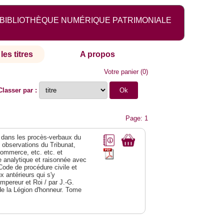
BIBLIOTHÈQUE NUMÉRIQUE PATRIMONIALE
les titres
A propos
Votre panier
(
0
)
Classer par :
Page: 1
dans les procès-verbaux du
s observations du Tribunat,
commerce, etc. etc. et
analytique et raisonnée avec
Code de procédure civile et
 antérieurs qui s'y
Empereur et Roi / par J.-G.
de la Légion d'honneur. Tome