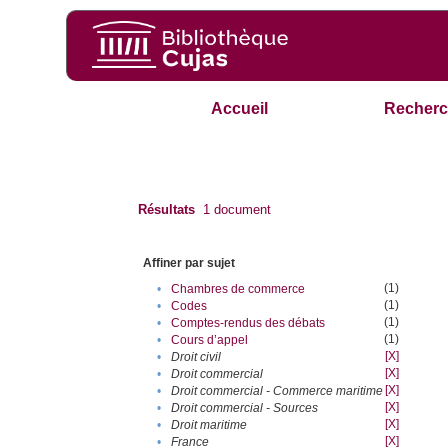
Accueil
Recherc
Résultats
1
document
Affiner par sujet
(1)
•
Chambres de commerce
(1)
•
Codes
(1)
•
Comptes-rendus des débats
(1)
•
Cours d’appel
[X]
•
Droit civil
[X]
•
Droit commercial
[X]
•
Droit commercial - Commerce maritime
[X]
•
Droit commercial - Sources
[X]
•
Droit maritime
[X]
•
France