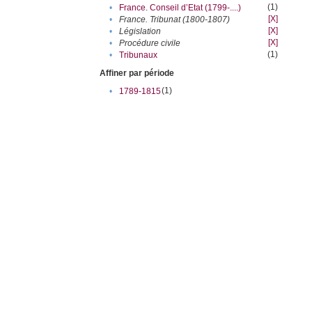
(1)
•
France. Conseil d’Etat (1799-....)
[X]
•
France. Tribunat (1800-1807)
[X]
•
Législation
[X]
•
Procédure civile
(1)
•
Tribunaux
Affiner par période
(1)
•
1789-1815