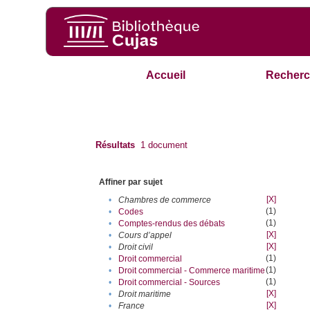
Accueil
Recherc
Résultats
1
document
Affiner par sujet
[X]
•
Chambres de commerce
(1)
•
Codes
(1)
•
Comptes-rendus des débats
[X]
•
Cours d’appel
[X]
•
Droit civil
(1)
•
Droit commercial
(1)
•
Droit commercial - Commerce maritime
(1)
•
Droit commercial - Sources
[X]
•
Droit maritime
[X]
•
France