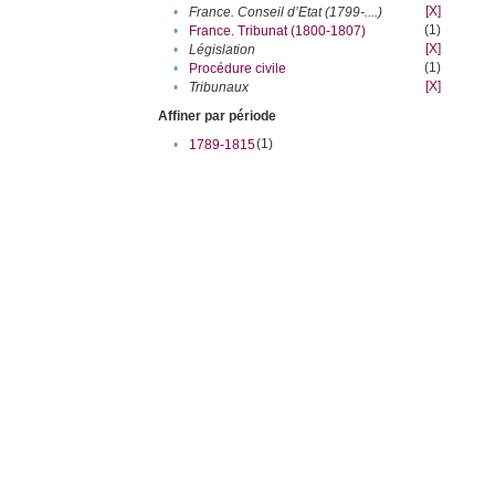
[X]
•
France. Conseil d’Etat (1799-....)
(1)
•
France. Tribunat (1800-1807)
[X]
•
Législation
(1)
•
Procédure civile
[X]
•
Tribunaux
Affiner par période
(1)
•
1789-1815