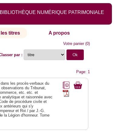
BIBLIOTHÈQUE NUMÉRIQUE PATRIMONIALE
les titres
A propos
Votre panier
(
0
)
Classer par :
Page: 1
dans les procès-verbaux du
s observations du Tribunat,
commerce, etc. etc. et
analytique et raisonnée avec
Code de procédure civile et
 antérieurs qui s'y
Empereur et Roi / par J.-G.
de la Légion d'honneur. Tome