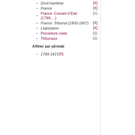
[X]
•
Droit maritime
[X]
•
France
(1)
France. Conseil d’Etat
•
(1799-....)
[X]
•
France. Tribunat (1800-1807)
[X]
•
Législation
(1)
•
Procédure civile
(1)
•
Tribunaux
Affiner par période
[X]
•
1789-1815