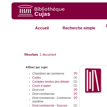
Accueil
Recherche simple
Résultats
1
document
Affiner par sujet
[X]
•
Chambres de commerce
(1)
•
Codes
(1)
•
Comptes-rendus des débats
(1)
•
Cours d’appel
[X]
•
Droit civil
[X]
•
Droit commercial
[X]
Droit commercial - Commerce
•
maritime
(1)
•
Droit commercial - Sources