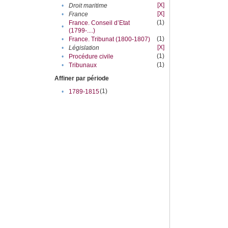
[X]
•
Droit maritime
[X]
•
France
(1)
France. Conseil d’Etat
•
(1799-....)
(1)
•
France. Tribunat (1800-1807)
[X]
•
Législation
(1)
•
Procédure civile
(1)
•
Tribunaux
Affiner par période
(1)
•
1789-1815