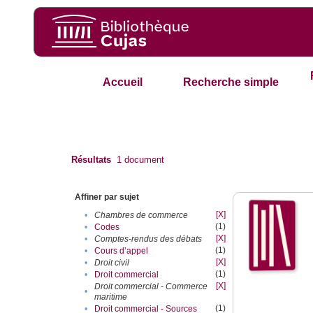
Accueil
Recherche simple
Résultats
1
document
Affiner par sujet
[X]
•
Chambres de commerce
(1)
•
Codes
[X]
•
Comptes-rendus des débats
(1)
•
Cours d’appel
[X]
•
Droit civil
(1)
•
Droit commercial
[X]
Droit commercial - Commerce
•
maritime
(1)
•
Droit commercial - Sources