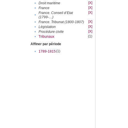
[X]
•
Droit maritime
[X]
•
France
[X]
France. Conseil d’Etat
•
(1799-....)
[X]
•
France. Tribunat (1800-1807)
[X]
•
Législation
[X]
•
Procédure civile
(1)
•
Tribunaux
Affiner par période
(1)
•
1789-1815