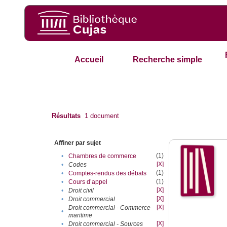
Accueil
Recherche simple
Résultats
1
document
Affiner par sujet
(1)
•
Chambres de commerce
[X]
•
Codes
(1)
•
Comptes-rendus des débats
(1)
•
Cours d’appel
[X]
•
Droit civil
[X]
•
Droit commercial
[X]
Droit commercial - Commerce
•
maritime
[X]
•
Droit commercial - Sources