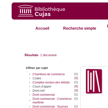
Accueil
Recherche simple
Résultats
1
document
Affiner par sujet
(1)
•
Chambres de commerce
[X]
•
Codes
(1)
•
Comptes-rendus des débats
[X]
•
Cours d’appel
[X]
•
Droit civil
(1)
•
Droit commercial
(1)
Droit commercial - Commerce
•
maritime
(1)
•
Droit commercial - Sources