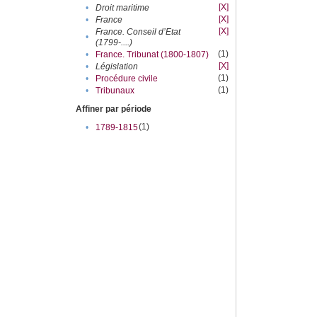
[X]
•
Droit maritime
[X]
•
France
[X]
France. Conseil d’Etat
•
(1799-....)
(1)
•
France. Tribunat (1800-1807)
[X]
•
Législation
(1)
•
Procédure civile
(1)
•
Tribunaux
Affiner par période
(1)
•
1789-1815