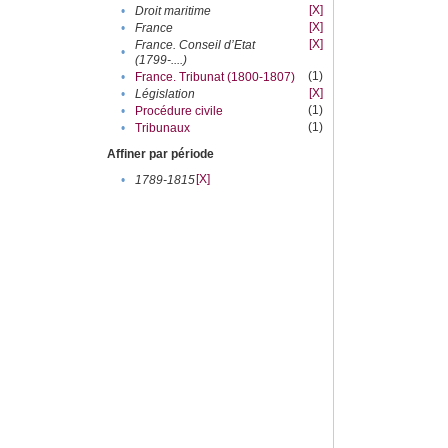
[X]
•
Droit maritime
[X]
•
France
[X]
France. Conseil d’Etat
•
(1799-....)
(1)
•
France. Tribunat (1800-1807)
[X]
•
Législation
(1)
•
Procédure civile
(1)
•
Tribunaux
Affiner par période
[X]
•
1789-1815