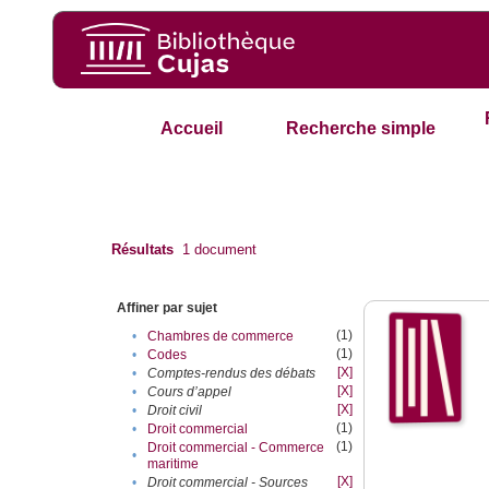
Accueil
Recherche simple
Résultats
1
document
Affiner par sujet
(1)
•
Chambres de commerce
(1)
•
Codes
[X]
•
Comptes-rendus des débats
[X]
•
Cours d’appel
[X]
•
Droit civil
(1)
•
Droit commercial
(1)
Droit commercial - Commerce
•
maritime
[X]
•
Droit commercial - Sources