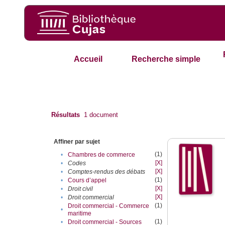
Accueil
Recherche simple
Résultats
1
document
Affiner par sujet
(1)
•
Chambres de commerce
[X]
•
Codes
[X]
•
Comptes-rendus des débats
(1)
•
Cours d’appel
[X]
•
Droit civil
[X]
•
Droit commercial
(1)
Droit commercial - Commerce
•
maritime
(1)
•
Droit commercial - Sources