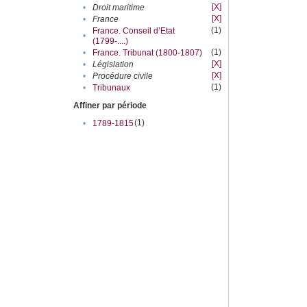
[X]
•
Droit maritime
[X]
•
France
(1)
France. Conseil d’Etat
•
(1799-....)
(1)
•
France. Tribunat (1800-1807)
[X]
•
Législation
[X]
•
Procédure civile
(1)
•
Tribunaux
Affiner par période
(1)
•
1789-1815