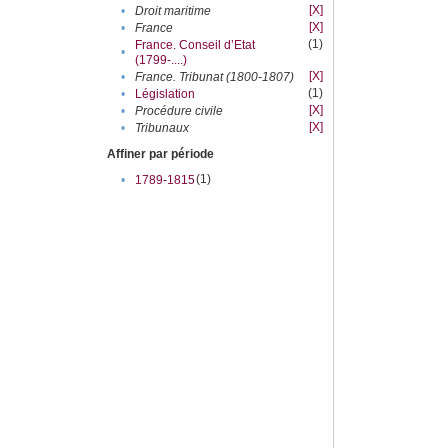
[X]
•
Droit maritime
[X]
•
France
(1)
France. Conseil d’Etat
•
(1799-....)
[X]
•
France. Tribunat (1800-1807)
(1)
•
Législation
[X]
•
Procédure civile
[X]
•
Tribunaux
Affiner par période
(1)
•
1789-1815