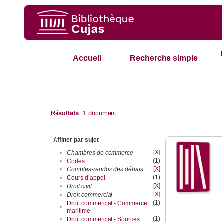
Accueil
Recherche simple
Résultats
1
document
Affiner par sujet
[X]
•
Chambres de commerce
(1)
•
Codes
[X]
•
Comptes-rendus des débats
(1)
•
Cours d’appel
[X]
•
Droit civil
[X]
•
Droit commercial
(1)
Droit commercial - Commerce
•
maritime
(1)
•
Droit commercial - Sources