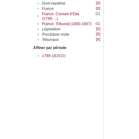
[X]
•
Droit maritime
[X]
•
France
(1)
France. Conseil d’Etat
•
(1799-....)
(1)
•
France. Tribunat (1800-1807)
[X]
•
Législation
[X]
•
Procédure civile
[X]
•
Tribunaux
Affiner par période
(1)
•
1789-1815