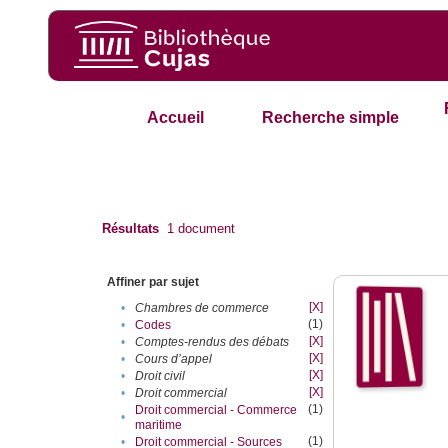
Accueil
Recherche simple
Résultats
1
document
Affiner par sujet
[X]
•
Chambres de commerce
(1)
•
Codes
[X]
•
Comptes-rendus des débats
[X]
•
Cours d’appel
[X]
•
Droit civil
[X]
•
Droit commercial
(1)
Droit commercial - Commerce
•
maritime
(1)
•
Droit commercial - Sources