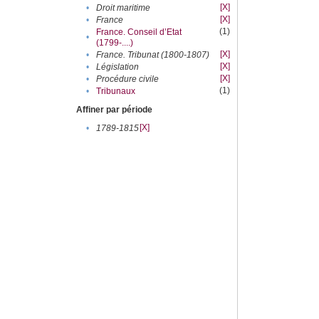
[X]
•
Droit maritime
[X]
•
France
(1)
France. Conseil d’Etat
•
(1799-....)
[X]
•
France. Tribunat (1800-1807)
[X]
•
Législation
[X]
•
Procédure civile
(1)
•
Tribunaux
Affiner par période
[X]
•
1789-1815