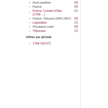
[X]
•
Droit maritime
[X]
•
France
(1)
France. Conseil d’Etat
•
(1799-....)
[X]
•
France. Tribunat (1800-1807)
(1)
•
Législation
[X]
•
Procédure civile
(1)
•
Tribunaux
Affiner par période
(1)
•
1789-1815