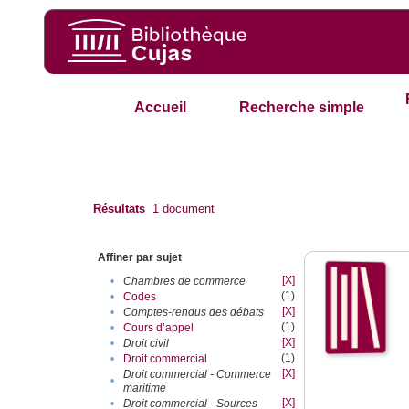
Accueil
Recherche simple
Résultats
1
document
Affiner par sujet
[X]
•
Chambres de commerce
(1)
•
Codes
[X]
•
Comptes-rendus des débats
(1)
•
Cours d’appel
[X]
•
Droit civil
(1)
•
Droit commercial
[X]
Droit commercial - Commerce
•
maritime
[X]
•
Droit commercial - Sources