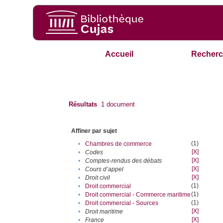
Accueil
Recherc
Résultats
1
document
Affiner par sujet
(1)
•
Chambres de commerce
[X]
•
Codes
[X]
•
Comptes-rendus des débats
[X]
•
Cours d’appel
[X]
•
Droit civil
(1)
•
Droit commercial
(1)
•
Droit commercial - Commerce maritime
(1)
•
Droit commercial - Sources
[X]
•
Droit maritime
[X]
•
France