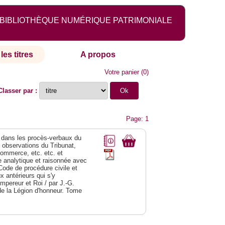
BIBLIOTHÈQUE NUMÉRIQUE PATRIMONIALE
les titres
A propos
Votre panier
(
0
)
Classer par :
Page: 1
dans les procès-verbaux du
s observations du Tribunat,
commerce, etc. etc. et
analytique et raisonnée avec
Code de procédure civile et
 antérieurs qui s'y
Empereur et Roi / par J.-G.
de la Légion d'honneur. Tome