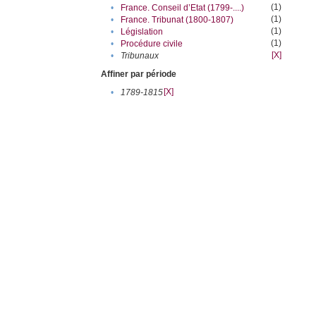
(1)
•
France. Conseil d’Etat (1799-....)
(1)
•
France. Tribunat (1800-1807)
(1)
•
Législation
(1)
•
Procédure civile
[X]
•
Tribunaux
Affiner par période
[X]
•
1789-1815